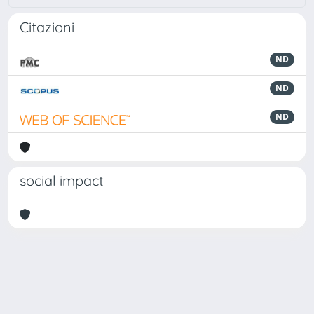
Citazioni
ND
ND
ND
social impact