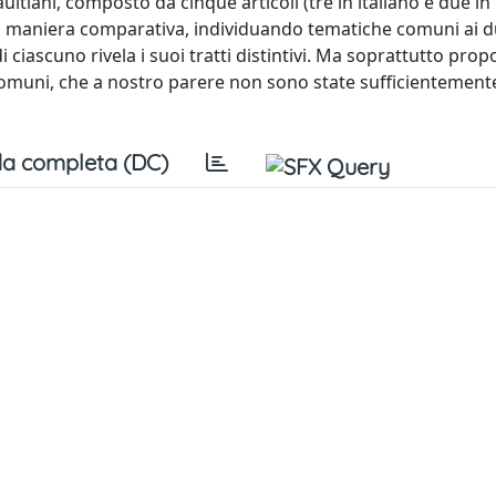
ltiani, composto da cinque articoli (tre in italiano e due in 
n maniera comparativa, individuando tematiche comuni ai d
i ciascuno rivela i suoi tratti distintivi. Ma soprattutto prop
e comuni, che a nostro parere non sono state sufficientement
a completa (DC)