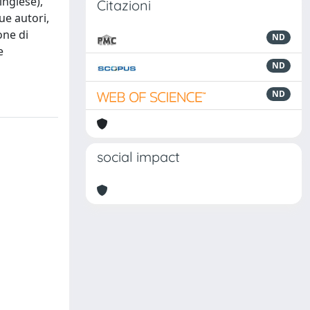
inglese),
Citazioni
ue autori,
one di
ND
e
ND
ND
social impact