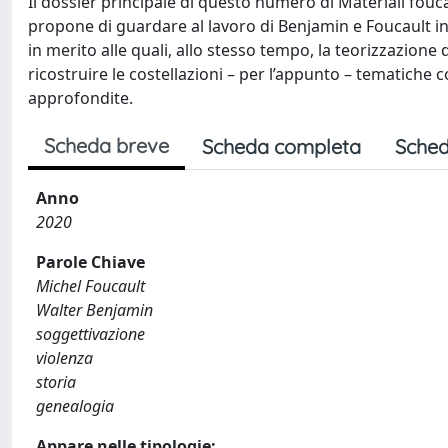
Il dossier principale di questo numero di Materiali foucau
propone di guardare al lavoro di Benjamin e Foucault i
in merito alle quali, allo stesso tempo, la teorizzazione d
ricostruire le costellazioni – per l’appunto – tematich
approfondite.
Scheda breve
Scheda completa
Sched
Anno
2020
Parole Chiave
Michel Foucault
Walter Benjamin
soggettivazione
violenza
storia
genealogia
Appare nelle tipologie: