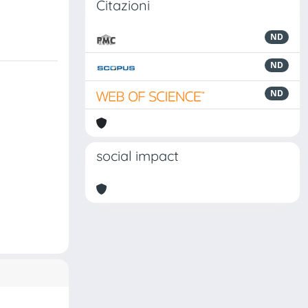
Citazioni
ND
ND
ND
social impact