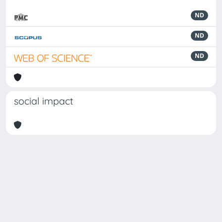
ND
ND
ND
social impact
Powered by
IRIS
-
about IRIS
-
Utilizzo dei cookie
-
Privacy
Copyright © 2026