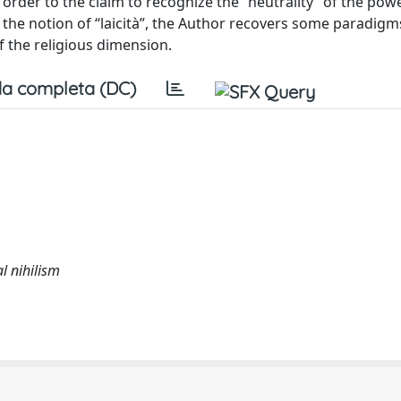
 order to the claim to recognize the “neutrality” of the pow
 the notion of “laicità”, the Author recovers some paradigm
f the religious dimension.
a completa (DC)
al nihilism