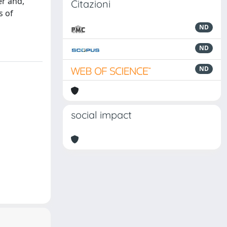
er and,
Citazioni
s of
ND
ND
ND
social impact