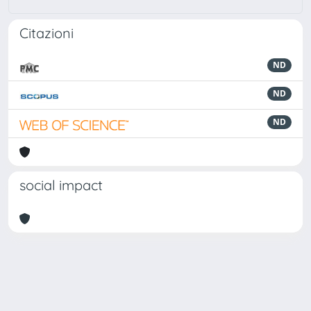
Citazioni
ND
ND
ND
social impact