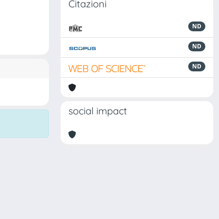
Citazioni
ND
ND
ND
social impact