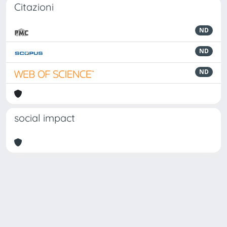
Citazioni
ND
ND
ND
social impact
Powered by
IRIS
-
about IRIS
-