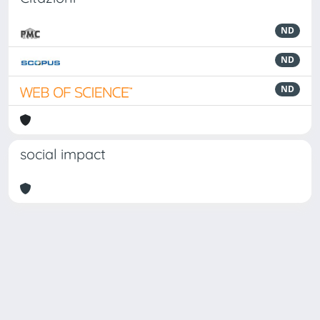
ND
ND
ND
social impact
Powered by
IRIS
-
about IRIS
-