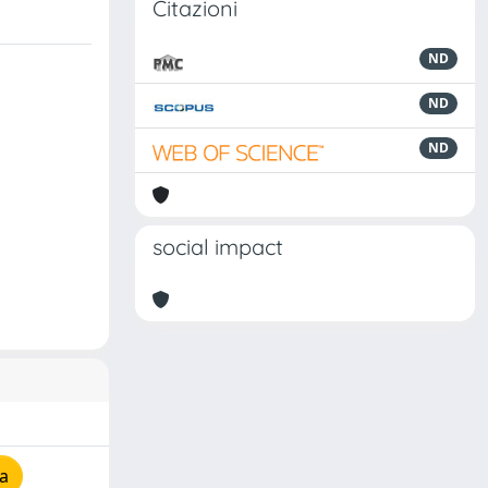
Citazioni
ND
ND
ND
social impact
a