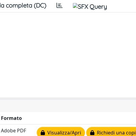
a completa (DC)
Formato
Adobe PDF
Visualizza/Apri
Richiedi una copi