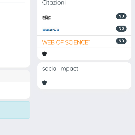
Citazioni
ND
ND
ND
social impact