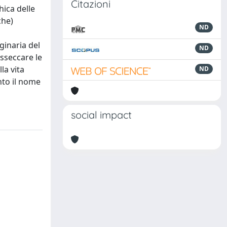
Citazioni
hica delle
che)
ND
ginaria del
ND
isseccare le
la vita
ND
nto il nome
social impact