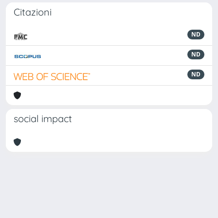
Citazioni
ND
ND
ND
social impact