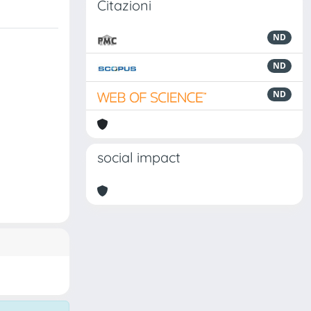
Citazioni
ND
ND
ND
social impact