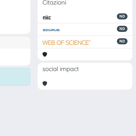
Citazioni
ND
ND
ND
social impact