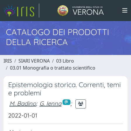
CATALOGO DEI PRODOTTI
DELLA RICERCA
IRIS
SIARI VERONA
03 Libro
03.01 Monografia o trattato scientifico
Epistemologia storica. Correnti, temi
e problemi
M. Badino
;
G. Ienna
;
2022-01-01