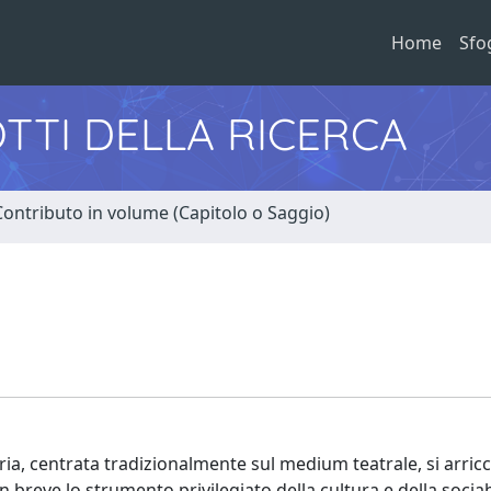
Home
Sfo
TTI DELLA RICERCA
Contributo in volume (Capitolo o Saggio)
teraria, centrata tradizionalmente sul medium teatrale, si arric
breve lo strumento privilegiato della cultura e della sociabi