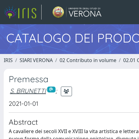
CATALOGO DEI PRODO
IRIS
SIARI VERONA
02 Contributo in volume
02.01 
Premessa
S. BRUNETTI
;
2021-01-01
Abstract
A cavaliere dei secoli XVII e XVIII la vita artistica e let
nuove forme della comunicazione epistolare, divenute in 