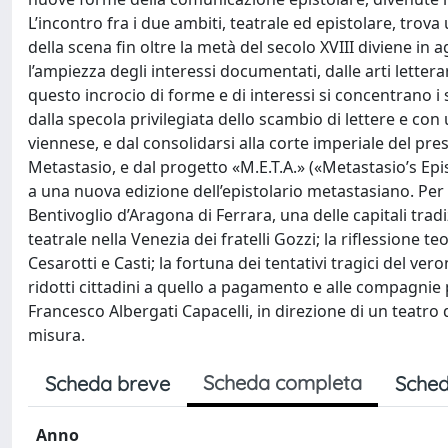
L’incontro fra i due ambiti, teatrale ed epistolare, trov
della scena fin oltre la metà del secolo XVIII diviene in a
l’ampiezza degli interessi documentati, dalle arti letterari
questo incrocio di forme e di interessi si concentrano i s
dalla specola privilegiata dello scambio di lettere e con
viennese, e dal consolidarsi alla corte imperiale del prest
Metastasio, e dal progetto «M.E.T.A.» («Metastasio’s Epi
a una nuova edizione dell’epistolario metastasiano. Pe
Bentivoglio d’Aragona di Ferrara, una delle capitali tradiz
teatrale nella Venezia dei fratelli Gozzi; la riflessione
Cesarotti e Casti; la fortuna dei tentativi tragici del v
ridotti cittadini a quello a pagamento e alle compagnie p
Francesco Albergati Capacelli, in direzione di un teatro d
misura.
Scheda completa
Scheda breve
Sched
Anno