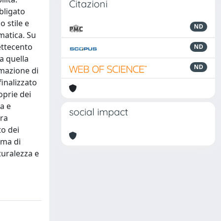
Citazioni
bligato
o stile e
ND
omatica. Su
Settecento
ND
a quella
ND
ermazione di
finalizzato
oprie dei
ca e
social impact
tra
to dei
rma di
aturalezza e