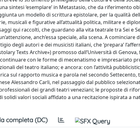
a una sintesi ‘esemplare’ in Metastasio, che da riferimento ob
ggiunta un modello di scrittura epistolare, per la qualità dell
e, musicali e figurative all’attualità politica, militare e dipl
aggi qui raccolti, che guardano alla vita teatrale tra Sei e 
 un’attenzione, anch’essa speciale, alla scena. A cominciare d
igio degli autori e dei musicisti italiani, che ‘prepara’ l’aff
stolary Texts Archive») promosso dall’Università di Genova, 
r continuare con le forme di mecenatismo e impresariato pr
ionali del teatro italiano; e ancora: con l’attività pubblicisti
 teorica sul rapporto musica e parola nel secondo Settecento, 
eronese Alessandro Carli, nel passaggio dal pubblico seleziona
rofessionali dei grandi teatri veneziani; le proposte di rifo
i solidi valori sociali affidato a una recitazione ispirata a n
a completa (DC)