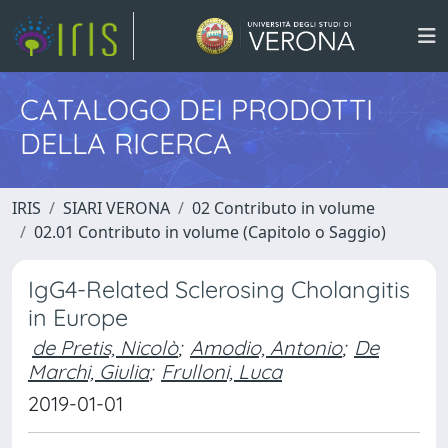
CATALOGO DEI PRODOTTI
DELLA RICERCA
IRIS
SIARI VERONA
02 Contributo in volume
02.01 Contributo in volume (Capitolo o Saggio)
IgG4-Related Sclerosing Cholangitis
in Europe
de Pretis, Nicolò
;
Amodio, Antonio
;
De
Marchi, Giulia
;
Frulloni, Luca
2019-01-01