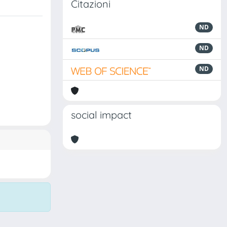
Citazioni
ND
ND
ND
social impact