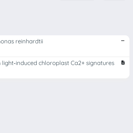
onas reinhardtii
light‐induced chloroplast Ca2+ signatures