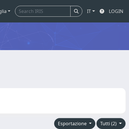
glia
IT
LOGIN
Esportazione
Tutti (2)