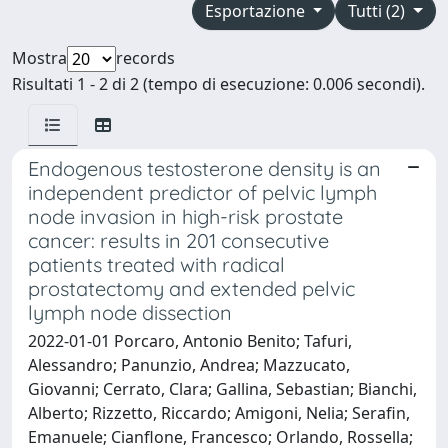
Esportazione
Tutti (2)
Mostra
records
Risultati 1 - 2 di 2 (tempo di esecuzione: 0.006 secondi).
Endogenous testosterone density is an
independent predictor of pelvic lymph
node invasion in high-risk prostate
cancer: results in 201 consecutive
patients treated with radical
prostatectomy and extended pelvic
lymph node dissection
2022-01-01 Porcaro, Antonio Benito; Tafuri,
Alessandro; Panunzio, Andrea; Mazzucato,
Giovanni; Cerrato, Clara; Gallina, Sebastian; Bianchi,
Alberto; Rizzetto, Riccardo; Amigoni, Nelia; Serafin,
Emanuele; Cianflone, Francesco; Orlando, Rossella;