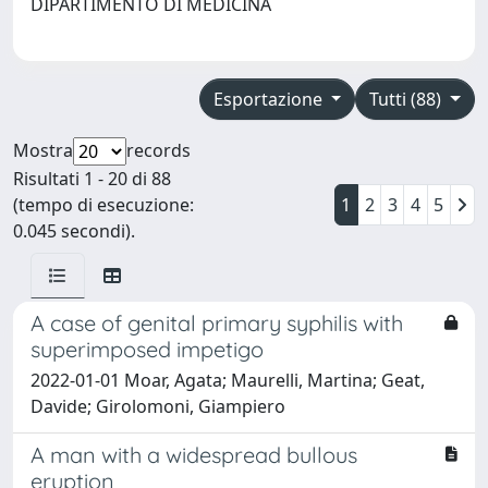
DIPARTIMENTO DI MEDICINA
Esportazione
Tutti (88)
Mostra
records
Risultati 1 - 20 di 88
(tempo di esecuzione:
1
2
3
4
5
0.045 secondi).
A case of genital primary syphilis with
superimposed impetigo
2022-01-01 Moar, Agata; Maurelli, Martina; Geat,
Davide; Girolomoni, Giampiero
A man with a widespread bullous
eruption