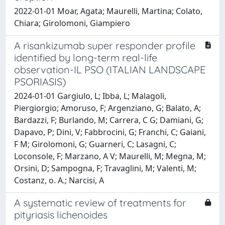
2022-01-01 Moar, Agata; Maurelli, Martina; Colato,
Chiara; Girolomoni, Giampiero
A risankizumab super responder profile
identified by long-term real-life
observation-IL PSO (ITALIAN LANDSCAPE
PSORIASIS)
2024-01-01 Gargiulo, L; Ibba, L; Malagoli,
Piergiorgio; Amoruso, F; Argenziano, G; Balato, A;
Bardazzi, F; Burlando, M; Carrera, C G; Damiani, G;
Dapavo, P; Dini, V; Fabbrocini, G; Franchi, C; Gaiani,
F M; Girolomoni, G; Guarneri, C; Lasagni, C;
Loconsole, F; Marzano, A V; Maurelli, M; Megna, M;
Orsini, D; Sampogna, F; Travaglini, M; Valenti, M;
Costanz, o. A.; Narcisi, A
A systematic review of treatments for
pityriasis lichenoides