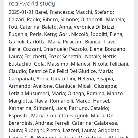
real-world study
2025-01-01 Barei, Francesca; Macchi, Stefano;
Calzari, Paolo; Ribero, Simone; Ortoncelli, Michela;
Foti, Caterina; Balato, Anna; Veronica Di Brizzi,
Eugenia; Peris, Ketty; Gori, Niccolò; Ippoliti, Elena;
Gurioli, Carlotta; Maria Piraccini, Bianca; Trave,
Ilaria; Cozzani, Emanuele; Pezzolo, Elena; Bonzano,
Laura; Errichetti, Enzo; Schettini, Natale; Nettis,
Eustachio; Gola, Massimo; Milanesi, Nicola; Feliciani,
Claudio; Beatrice De Felici Del Giudice, Maria;
Campanati, Anna; Gioacchini, Helena; Pisapia,
Armando; Avallone, Gianluca; Micali, Giuseppe;
Letizia Musumeci, Maria; Ortega, Romina; Manzo
Margiotta, Flavia; Romanelli, Marco; Hansel,
Katharina; Stingeni, Luca; Patruno, Cataldo;
Esposito, Maria; Concetta Fargnoli, Maria; De
Berardinis, Andrea; Ferreli, Caterina; Calabrese,
Laura; Rubegni, Pietro; Lazzeri, Laura; Grigolato,
Laura; Galli, Benedetta; Rossi, Mariateresa; Maurelli,