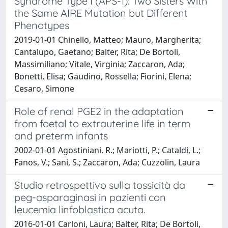
Syndrome Type I (APS-1): Two Sisters With
the Same AIRE Mutation but Different
Phenotypes
2019-01-01 Chinello, Matteo; Mauro, Margherita;
Cantalupo, Gaetano; Balter, Rita; De Bortoli,
Massimiliano; Vitale, Virginia; Zaccaron, Ada;
Bonetti, Elisa; Gaudino, Rossella; Fiorini, Elena;
Cesaro, Simone
Role of renal PGE2 in the adaptation
from foetal to extrauterine life in term
and preterm infants
2002-01-01 Agostiniani, R.; Mariotti, P.; Cataldi, L.;
Fanos, V.; Sani, S.; Zaccaron, Ada; Cuzzolin, Laura
Studio retrospettivo sulla tossicità da
peg-asparaginasi in pazienti con
leucemia linfoblastica acuta.
2016-01-01 Carloni, Laura; Balter, Rita; De Bortoli,