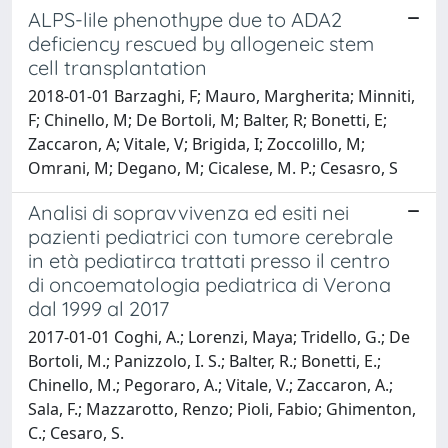
ALPS-lile phenothype due to ADA2
deficiency rescued by allogeneic stem
cell transplantation
2018-01-01 Barzaghi, F; Mauro, Margherita; Minniti,
F; Chinello, M; De Bortoli, M; Balter, R; Bonetti, E;
Zaccaron, A; Vitale, V; Brigida, I; Zoccolillo, M;
Omrani, M; Degano, M; Cicalese, M. P.; Cesasro, S
Analisi di sopravvivenza ed esiti nei
pazienti pediatrici con tumore cerebrale
in età pediatirca trattati presso il centro
di oncoematologia pediatrica di Verona
dal 1999 al 2017
2017-01-01 Coghi, A.; Lorenzi, Maya; Tridello, G.; De
Bortoli, M.; Panizzolo, I. S.; Balter, R.; Bonetti, E.;
Chinello, M.; Pegoraro, A.; Vitale, V.; Zaccaron, A.;
Sala, F.; Mazzarotto, Renzo; Pioli, Fabio; Ghimenton,
C.; Cesaro, S.