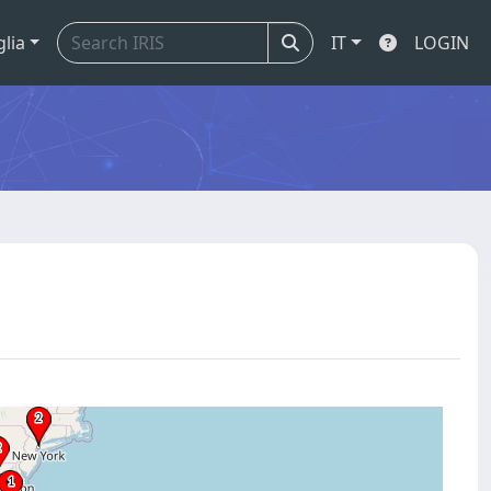
glia
IT
LOGIN