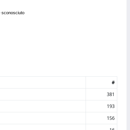
e sconosciuto
#
381
193
156