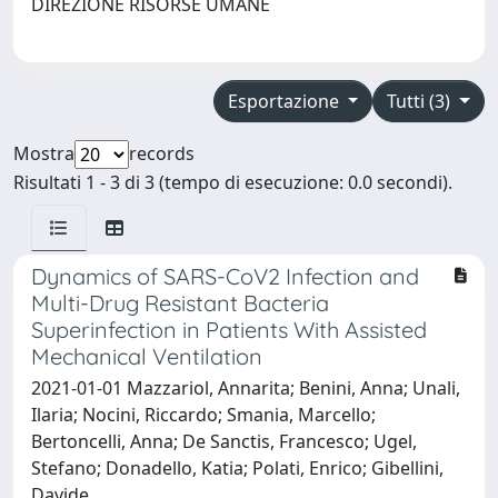
DIREZIONE RISORSE UMANE
Esportazione
Tutti (3)
Mostra
records
Risultati 1 - 3 di 3 (tempo di esecuzione: 0.0 secondi).
Dynamics of SARS-CoV2 Infection and
Multi-Drug Resistant Bacteria
Superinfection in Patients With Assisted
Mechanical Ventilation
2021-01-01 Mazzariol, Annarita; Benini, Anna; Unali,
Ilaria; Nocini, Riccardo; Smania, Marcello;
Bertoncelli, Anna; De Sanctis, Francesco; Ugel,
Stefano; Donadello, Katia; Polati, Enrico; Gibellini,
Davide