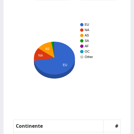
EU
NA
AS
SA
AF
AS
OC
NA
Other
EU
Continente
#