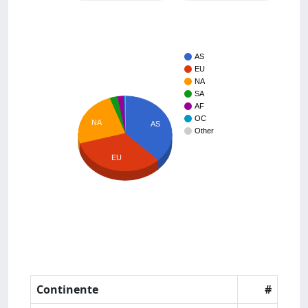
AS
EU
NA
SA
AF
OC
NA
AS
Other
EU
Continente
#