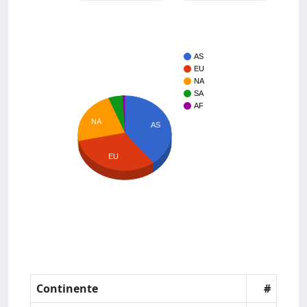
AS
EU
NA
SA
AF
NA
AS
EU
Continente
#