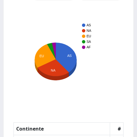
AS
NA
EU
SA
AF
AS
EU
NA
Continente
#