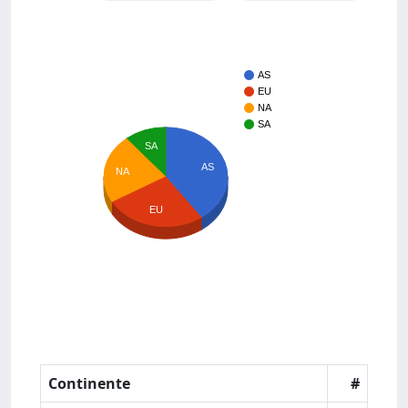
AS
EU
NA
SA
SA
AS
NA
EU
Continente
#