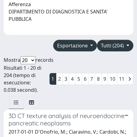
Afferenza
DIPARTIMENTO DI DIAGNOSTICA E SANITA'
PUBBLICA
Esportazione
Tutti (204)
Mostra
records
Risultati 1 - 20 di
204 (tempo di
1
2
3
4
5
6
7
8
9
10
11
esecuzione:
0.038 secondi).
3D CT texture analysis of neuroendocrine
pancreatic neoplasms
2017-01-01 D'Onofrio, M.; Ciaravino, V.; Cardobi, N.;