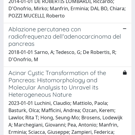
2014-01-01 DE ROBERTIS LOMBARDI, Riccardo;
D'Onofrio, Mirko; Manfrin, Erminia; DAL BO, Chiara;
POZZI MUCELLI, Roberto
Ablazione percutanea con
radiofrequenza dell'adenocarcinoma del
pancreas
2018-01-01 Sarno, A; Tedesco, G; De Robertis, R;
D'Onofrio, M
Acinar Cystic Transformation of the
Pancreas: Histomorphology and
Molecular Analysis to Unravel its
Heterogeneous Nature
2023-01-01 Luchini, Claudio; Mattiolo, Paola;
Basturk, Olca; Mafficini, Andrea; Ozcan, Kerem;
Lawlor, Rita T; Hong, Seung-Mo; Brosens, Lodewijk
A; Marchegiani, Giovanni; Pea, Antonio; Manfrin,
Erminia; Sciacca, Giuseppe; Zampieri, Federica;