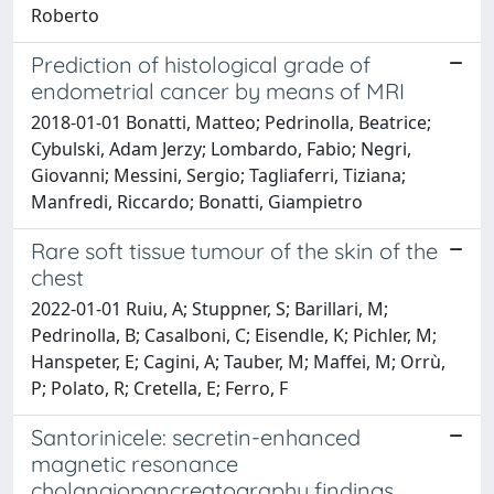
Roberto
Prediction of histological grade of
endometrial cancer by means of MRI
2018-01-01 Bonatti, Matteo; Pedrinolla, Beatrice;
Cybulski, Adam Jerzy; Lombardo, Fabio; Negri,
Giovanni; Messini, Sergio; Tagliaferri, Tiziana;
Manfredi, Riccardo; Bonatti, Giampietro
Rare soft tissue tumour of the skin of the
chest
2022-01-01 Ruiu, A; Stuppner, S; Barillari, M;
Pedrinolla, B; Casalboni, C; Eisendle, K; Pichler, M;
Hanspeter, E; Cagini, A; Tauber, M; Maffei, M; Orrù,
P; Polato, R; Cretella, E; Ferro, F
Santorinicele: secretin-enhanced
magnetic resonance
cholangiopancreatography findings