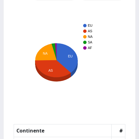
EU
AS
NA
SA
AF
NA
EU
AS
Continente
#