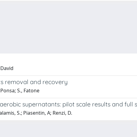
, David
nts removal and recovery
 Ponsa; S., Fatone
robic supernatants: pilot scale results and full 
lamis, S.; Piasentin, A; Renzi, D.