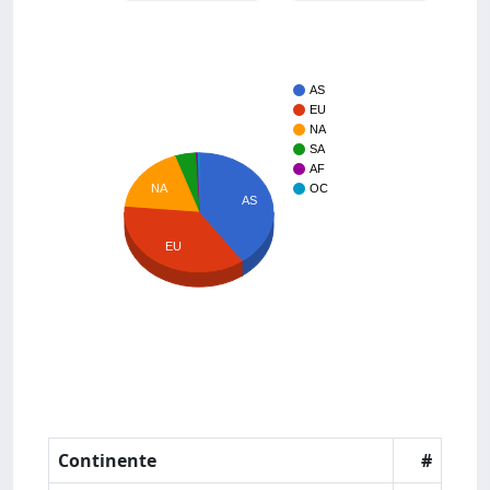
AS
EU
NA
SA
AF
NA
OC
AS
EU
Continente
#