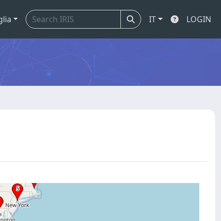
glia
IT
LOGIN