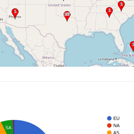
EU
NA
SA
AS