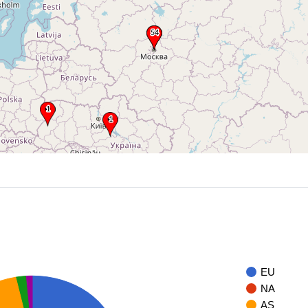
EU
NA
AS