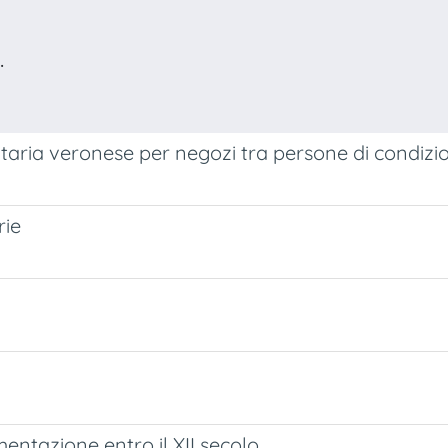
.
taria veronese per negozi tra persone di condizio
rie
ntazione entro il XII secolo