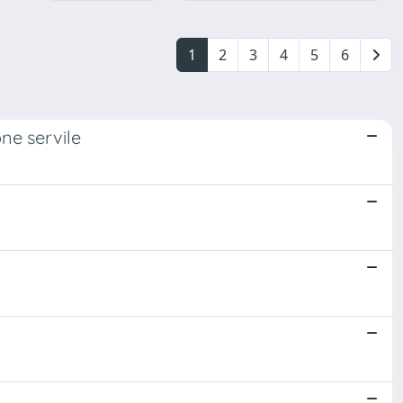
1
2
3
4
5
6
ne servile