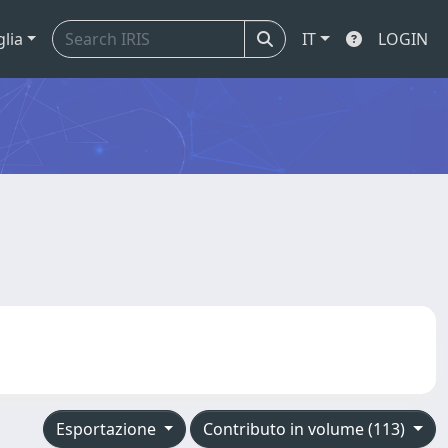
glia
IT
LOGIN
Esportazione
Contributo in volume (113)