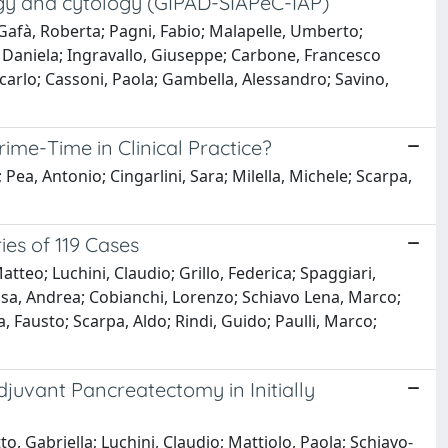
ology and cytology (GIPAD-SIAPeC-IAP)
; Gafà, Roberta; Pagni, Fabio; Malapelle, Umberto;
, Daniela; Ingravallo, Giuseppe; Carbone, Francesco
carlo; Cassoni, Paola; Gambella, Alessandro; Savino,
ime-Time in Clinical Practice?
Pea, Antonio; Cingarlini, Sara; Milella, Michele; Scarpa,
ies of 119 Cases
tteo; Luchini, Claudio; Grillo, Federica; Spaggiari,
issa, Andrea; Cobianchi, Lorenzo; Schiavo Lena, Marco;
a, Fausto; Scarpa, Aldo; Rindi, Guido; Paulli, Marco;
juvant Pancreatectomy in Initially
to, Gabriella; Luchini, Claudio; Mattiolo, Paola; Schiavo-