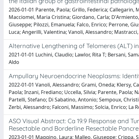
the Italian group of gastrointestinal patholog
2026-01-01 Parente, Paola; Grillo, Federica; Callegarin,
Macciomei, Maria Cristina; Giordano, Carla; D'Armiento,
Giuseppe; Pilozzi, Emanuela; Falco, Enrico; Perrone, Gi
Luca; Angerilli, Valentina; Vanoli, Alessandro; Mastracci
Alternative Lengthening of Telomeres (ALT) i
2021-01-01 Luchini, Claudio; Lawlor, Rita T; Bersani, Sama
Aldo
Ampullary Neuroendocrine Neoplasms: Identific
2022-01-01 Vanoli, Alessandro; Grami, Oneda; Klersy, Cath
Paola; Inzani, Frediano; Uccella, Silvia; Parente, Paola
Partelli, Stefano; Di Sabatino, Antonio; Sempoux, Christin
Zerbi, Alessandro; Falconi, Massimo; Solcia, Enrico; La 
ASO Visual Abstract: Ca 19.9 Response and Tu
Resectable and Borderline Resectable Pancr
2023-01-01 Maggino, Laura; Malleo, Giuseppe; Crippa, Stefa