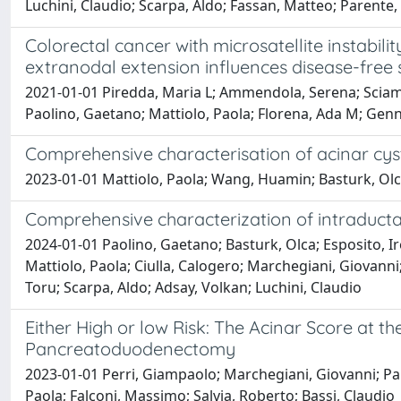
Luchini, Claudio; Scarpa, Aldo; Fassan, Matteo; Parente, 
Colorectal cancer with microsatellite instabili
extranodal extension influences disease-free 
2021-01-01 Piredda, Maria L; Ammendola, Serena; Sciamma
Paolino, Gaetano; Mattiolo, Paola; Florena, Ada M; Genna
Comprehensive characterisation of acinar cyst
2023-01-01 Mattiolo, Paola; Wang, Huamin; Basturk, Olc
Comprehensive characterization of intraductal
2024-01-01 Paolino, Gaetano; Basturk, Olca; Esposito, 
Mattiolo, Paola; Ciulla, Calogero; Marchegiani, Giovanni
Toru; Scarpa, Aldo; Adsay, Volkan; Luchini, Claudio
Either High or low Risk: The Acinar Score at 
Pancreatoduodenectomy
2023-01-01 Perri, Giampaolo; Marchegiani, Giovanni; Parte
Paola; Falconi, Massimo; Salvia, Roberto; Bassi, Claudio