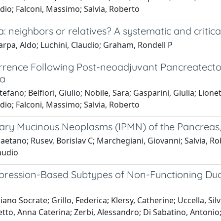
udio; Falconi, Massimo; Salvia, Roberto
neighbors or relatives? A systematic and critica
arpa, Aldo; Luchini, Claudio; Graham, Rondell P
rence Following Post-neoadjuvant Pancreatectomy
ma
no; Belfiori, Giulio; Nobile, Sara; Gasparini, Giulia; Lionet
udio; Falconi, Massimo; Salvia, Roberto
illary Mucinous Neoplasms (IPMN) of the Pancreas
tano; Rusev, Borislav C; Marchegiani, Giovanni; Salvia, Rober
laudio
Expression-Based Subtypes of Non-Functioning D
ano Socrate; Grillo, Federica; Klersy, Catherine; Uccella, Silv
to, Anna Caterina; Zerbi, Alessandro; Di Sabatino, Antonio;