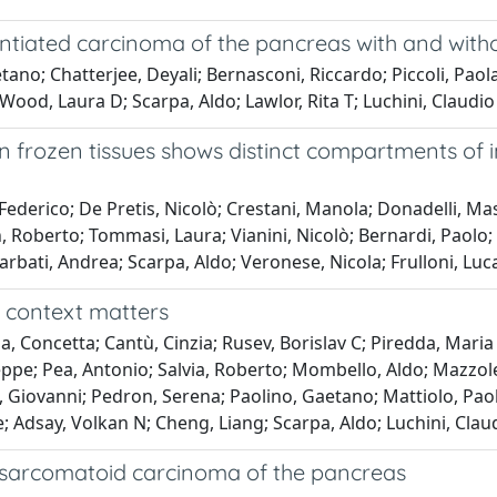
ntiated carcinoma of the pancreas with and withou
tano; Chatterjee, Deyali; Bernasconi, Riccardo; Piccoli, Paola
Wood, Laura D; Scarpa, Aldo; Lawlor, Rita T; Luchini, Claudio
 frozen tissues shows distinct compartments of in
 Federico; De Pretis, Nicolò; Crestani, Manola; Donadelli, Ma
, Roberto; Tommasi, Laura; Vianini, Nicolò; Bernardi, Paolo;
arbati, Andrea; Scarpa, Aldo; Veronese, Nicola; Frulloni, Luc
 context matters
a, Concetta; Cantù, Cinzia; Rusev, Borislav C; Piredda, Maria
pe; Pea, Antonio; Salvia, Roberto; Mombello, Aldo; Mazzolen
Giovanni; Pedron, Serena; Paolino, Gaetano; Mattiolo, Paola;
e; Adsay, Volkan N; Cheng, Liang; Scarpa, Aldo; Luchini, Clau
d sarcomatoid carcinoma of the pancreas