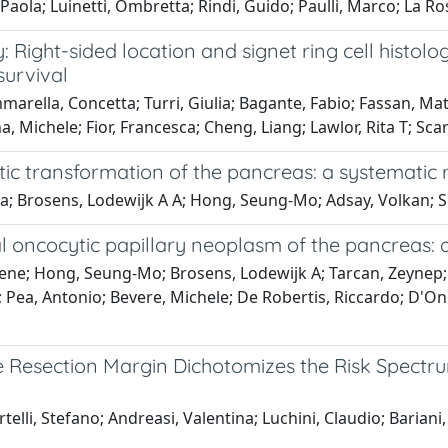
Paola; Luinetti, Ombretta; Rindi, Guido; Paulli, Marco; La R
ty: Right-sided location and signet ring cell hist
survival
rella, Concetta; Turri, Giulia; Bagante, Fabio; Fassan, Mat
, Michele; Fior, Francesca; Cheng, Liang; Lawlor, Rita T; Sca
ic transformation of the pancreas: a systematic 
a; Brosens, Lodewijk A A; Hong, Seung-Mo; Adsay, Volkan; Sc
 oncocytic papillary neoplasm of the pancreas: a
Irene; Hong, Seung-Mo; Brosens, Lodewijk A; Tarcan, Zeyne
; Pea, Antonio; Bevere, Michele; De Robertis, Riccardo; D'On
the Resection Margin Dichotomizes the Risk Spectr
lli, Stefano; Andreasi, Valentina; Luchini, Claudio; Bariani,