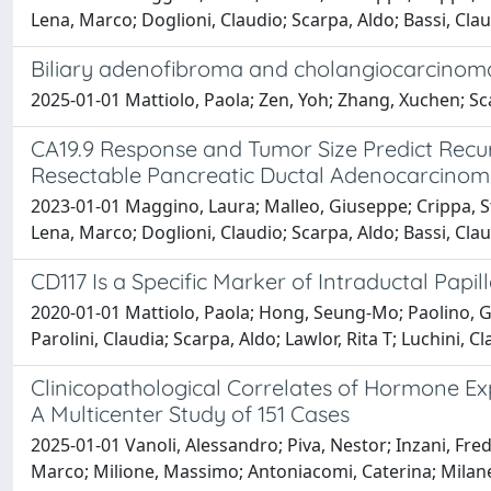
Lena, Marco; Doglioni, Claudio; Scarpa, Aldo; Bassi, Cla
Biliary adenofibroma and cholangiocarcinoma: 
2025-01-01 Mattiolo, Paola; Zen, Yoh; Zhang, Xuchen; Sc
CA19.9 Response and Tumor Size Predict Recur
Resectable Pancreatic Ductal Adenocarcino
2023-01-01 Maggino, Laura; Malleo, Giuseppe; Crippa, Stefa
Lena, Marco; Doglioni, Claudio; Scarpa, Aldo; Bassi, Cla
CD117 Is a Specific Marker of Intraductal Pap
2020-01-01 Mattiolo, Paola; Hong, Seung-Mo; Paolino, Gae
Parolini, Claudia; Scarpa, Aldo; Lawlor, Rita T; Luchini, C
Clinicopathological Correlates of Hormone 
A Multicenter Study of 151 Cases
2025-01-01 Vanoli, Alessandro; Piva, Nestor; Inzani, Fredi
Marco; Milione, Massimo; Antoniacomi, Caterina; Milanet