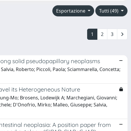
Esportazione
Tutti (49)
1
2
3
mong solid pseudopapillary neoplasms
 Salvia, Roberto; Piccoli, Paola; Sciammarella, Concetta;
avel its Heterogeneous Nature
 Seung-Mo; Brosens, Lodewijk A; Marchegiani, Giovanni;
ichele; D'Onofrio, Mirko; Malleo, Giuseppe; Salvia,
ntestinal neoplasia: A position paper from