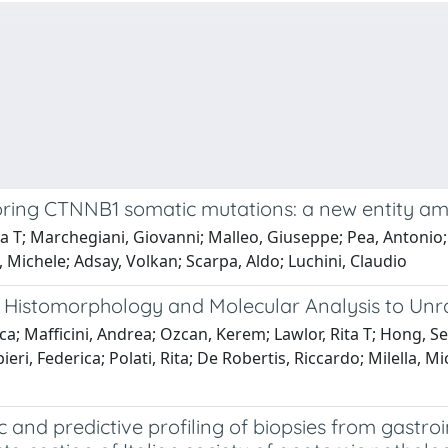
oring CTNNB1 somatic mutations: a new entity a
ta T; Marchegiani, Giovanni; Malleo, Giuseppe; Pea, Antonio;
lla, Michele; Adsay, Volkan; Scarpa, Aldo; Luchini, Claudio
: Histomorphology and Molecular Analysis to Unr
Olca; Mafficini, Andrea; Ozcan, Kerem; Lawlor, Rita T; Hong,
ri, Federica; Polati, Rita; De Robertis, Riccardo; Milella, M
 and predictive profiling of biopsies from gastroi