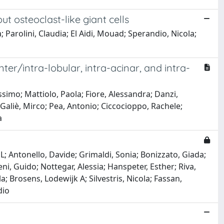
t osteoclast-like giant cells
; Parolini, Claudia; El Aidi, Mouad; Sperandio, Nicola;
ter/intra-lobular, intra-acinar, and intra-
ssimo; Mattiolo, Paola; Fiore, Alessandra; Danzi,
 Galiè, Mirco; Pea, Antonio; Ciccocioppo, Rachele;
a
 L; Antonello, Davide; Grimaldi, Sonia; Bonizzato, Giada;
i, Guido; Nottegar, Alessia; Hanspeter, Esther; Riva,
 Brosens, Lodewijk A; Silvestris, Nicola; Fassan,
dio