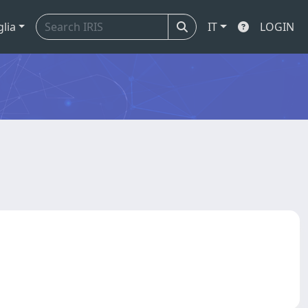
glia
IT
LOGIN