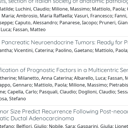
ists, section of Italian society of anatomic path
 Matilde; Luchini, Claudio; Milione, Massimo; Mattiolo, Paola
 Maria; Ambrosio, Maria Raffaella; Vasuri, Francesco; Fanni
useppe; Caputo, Alessandro; Panarese, Iacopo; Pruneri, Gian
, Luca; Fassan, Matteo
n Pancreatic Neuroendocrine Tumors: Ready for Pr
ntha; Vicentini, Caterina; Paolino, Gaetano; Mattiolo, Paola; 
ation of Prognostic Factors in a Multicentric Ser
erine; Milanetto, Anna Caterina; Albarello, Luca; Fassan, Ma
; Nappo, Gennaro; Mattiolo, Paola; Milione, Massimo; Pietrab
e; Capella, Carlo; Pasquali, Claudio; Doglioni, Claudio; Sess
Rosa, Stefano
mor Size Predict Recurrence Following Post-neoad
eatic Ductal Adenocarcinoma
no; Belfiori, Giulio; Nobile, Sara; Gasparini, Giulia; Lionet