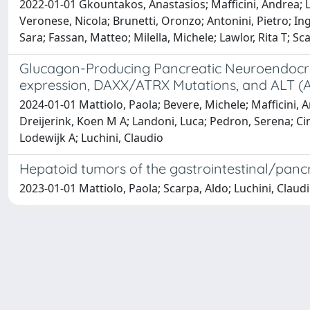
2022-01-01 Gkountakos, Anastasios; Mafficini, Andrea; Lou
Veronese, Nicola; Brunetti, Oronzo; Antonini, Pietro; In
Sara; Fassan, Matteo; Milella, Michele; Lawlor, Rita T; Sc
Glucagon-Producing Pancreatic Neuroendocri
expression, DAXX/ATRX Mutations, and ALT (A
2024-01-01 Mattiolo, Paola; Bevere, Michele; Mafficini, 
Dreijerink, Koen M A; Landoni, Luca; Pedron, Serena; Cing
Lodewijk A; Luchini, Claudio
Hepatoid tumors of the gastrointestinal/pancr
2023-01-01 Mattiolo, Paola; Scarpa, Aldo; Luchini, Claud