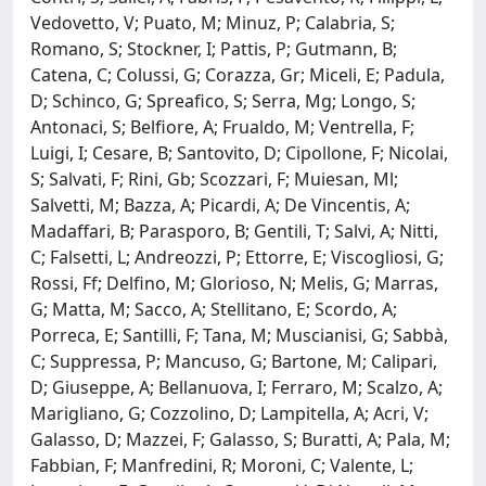
Vedovetto, V; Puato, M; Minuz, P; Calabria, S;
Romano, S; Stockner, I; Pattis, P; Gutmann, B;
Catena, C; Colussi, G; Corazza, Gr; Miceli, E; Padula,
D; Schinco, G; Spreafico, S; Serra, Mg; Longo, S;
Antonaci, S; Belfiore, A; Frualdo, M; Ventrella, F;
Luigi, I; Cesare, B; Santovito, D; Cipollone, F; Nicolai,
S; Salvati, F; Rini, Gb; Scozzari, F; Muiesan, Ml;
Salvetti, M; Bazza, A; Picardi, A; De Vincentis, A;
Madaffari, B; Parasporo, B; Gentili, T; Salvi, A; Nitti,
C; Falsetti, L; Andreozzi, P; Ettorre, E; Viscogliosi, G;
Rossi, Ff; Delfino, M; Glorioso, N; Melis, G; Marras,
G; Matta, M; Sacco, A; Stellitano, E; Scordo, A;
Porreca, E; Santilli, F; Tana, M; Muscianisi, G; Sabbà,
C; Suppressa, P; Mancuso, G; Bartone, M; Calipari,
D; Giuseppe, A; Bellanuova, I; Ferraro, M; Scalzo, A;
Marigliano, G; Cozzolino, D; Lampitella, A; Acri, V;
Galasso, D; Mazzei, F; Galasso, S; Buratti, A; Pala, M;
Fabbian, F; Manfredini, R; Moroni, C; Valente, L;