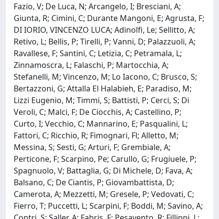
Fazio, V; De Luca, N; Arcangelo, I; Bresciani, A;
Giunta, R; Cimini, C; Durante Mangoni, E; Agrusta, F;
DI IORIO, VINCENZO LUCA; Adinolfi, Le; Sellitto, A;
Retivo, L; Bellis, P; Tirelli, P; Vanni, D; Palazzuoli, A;
Ravallese, F; Santini, C; Letizia, C; Petramala, L;
Zinnamoscra, L; Falaschi, P; Martocchia, A;
Stefanelli, M; Vincenzo, M; Lo Iacono, C; Brusco, S;
Bertazzoni, G; Attalla El Halabieh, E; Paradiso, M;
Lizzi Eugenio, M; Timmi, S; Battisti, P; Cerci, S; Di
Veroli, C; Malci, F; De Ciocchis, A; Castellino, P;
Curto, I; Vecchio, C; Mannarino, E; Pasqualini, L;
Fattori, C; Ricchio, R; Fimognari, Fl; Alletto, M;
Messina, S; Sesti, G; Arturi, F; Grembiale, A;
Perticone, F; Scarpino, Pe; Carullo, G; Frugiuele, P;
Spagnuolo, V; Battaglia, G; Di Michele, D; Fava, A;
Balsano, C; De Ciantis, P; Giovambattista, D;
Camerota, A; Mezzetti, M; Gresele, P; Vedovati, C;
Fierro, T; Puccetti, L; Scarpini, F; Boddi, M; Savino, A;
Contri, S; Saller, A; Fabris, F; Pesavento, R; Fillippi, L;