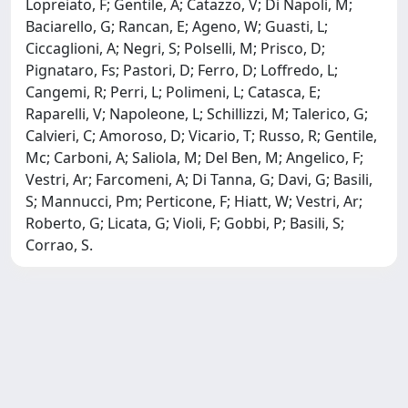
Lopreiato, F; Gentile, A; Catazzo, V; Di Napoli, M;
Baciarello, G; Rancan, E; Ageno, W; Guasti, L;
Ciccaglioni, A; Negri, S; Polselli, M; Prisco, D;
Pignataro, Fs; Pastori, D; Ferro, D; Loffredo, L;
Cangemi, R; Perri, L; Polimeni, L; Catasca, E;
Raparelli, V; Napoleone, L; Schillizzi, M; Talerico, G;
Calvieri, C; Amoroso, D; Vicario, T; Russo, R; Gentile,
Mc; Carboni, A; Saliola, M; Del Ben, M; Angelico, F;
Vestri, Ar; Farcomeni, A; Di Tanna, G; Davi, G; Basili,
S; Mannucci, Pm; Perticone, F; Hiatt, W; Vestri, Ar;
Roberto, G; Licata, G; Violi, F; Gobbi, P; Basili, S;
Corrao, S.
Powered by
IRIS
-
about IRIS
-