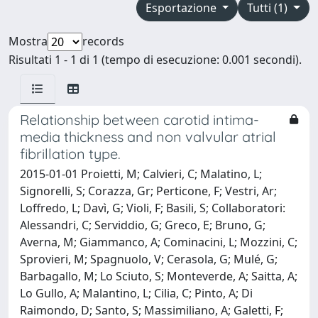
Esportazione
Tutti (1)
Mostra
records
Risultati 1 - 1 di 1 (tempo di esecuzione: 0.001 secondi).
Relationship between carotid intima-
media thickness and non valvular atrial
fibrillation type.
2015-01-01 Proietti, M; Calvieri, C; Malatino, L;
Signorelli, S; Corazza, Gr; Perticone, F; Vestri, Ar;
Loffredo, L; Davì, G; Violi, F; Basili, S; Collaboratori:
Alessandri, C; Serviddio, G; Greco, E; Bruno, G;
Averna, M; Giammanco, A; Cominacini, L; Mozzini, C;
Sprovieri, M; Spagnuolo, V; Cerasola, G; Mulé, G;
Barbagallo, M; Lo Sciuto, S; Monteverde, A; Saitta, A;
Lo Gullo, A; Malantino, L; Cilia, C; Pinto, A; Di
Raimondo, D; Santo, S; Massimiliano, A; Galetti, F;