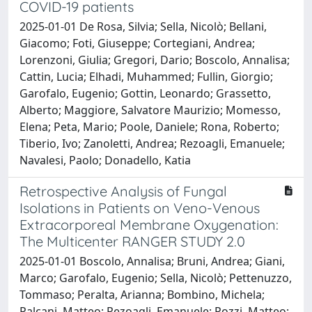
COVID-19 patients
2025-01-01 De Rosa, Silvia; Sella, Nicolò; Bellani,
Giacomo; Foti, Giuseppe; Cortegiani, Andrea;
Lorenzoni, Giulia; Gregori, Dario; Boscolo, Annalisa;
Cattin, Lucia; Elhadi, Muhammed; Fullin, Giorgio;
Garofalo, Eugenio; Gottin, Leonardo; Grassetto,
Alberto; Maggiore, Salvatore Maurizio; Momesso,
Elena; Peta, Mario; Poole, Daniele; Rona, Roberto;
Tiberio, Ivo; Zanoletti, Andrea; Rezoagli, Emanuele;
Navalesi, Paolo; Donadello, Katia
Retrospective Analysis of Fungal
Isolations in Patients on Veno-Venous
Extracorporeal Membrane Oxygenation:
The Multicenter RANGER STUDY 2.0
2025-01-01 Boscolo, Annalisa; Bruni, Andrea; Giani,
Marco; Garofalo, Eugenio; Sella, Nicolò; Pettenuzzo,
Tommaso; Peralta, Arianna; Bombino, Michela;
Palcani, Matteo; Rezoagli, Emanuele; Pozzi, Matteo;