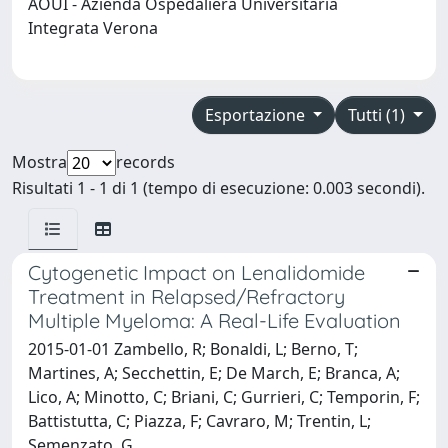
AOUI - Azienda Ospedaliera Universitaria
Integrata Verona
Esportazione
Tutti (1)
Mostra
records
Risultati 1 - 1 di 1 (tempo di esecuzione: 0.003 secondi).
Cytogenetic Impact on Lenalidomide
Treatment in Relapsed/Refractory
Multiple Myeloma: A Real-Life Evaluation
2015-01-01 Zambello, R; Bonaldi, L; Berno, T;
Martines, A; Secchettin, E; De March, E; Branca, A;
Lico, A; Minotto, C; Briani, C; Gurrieri, C; Temporin, F;
Battistutta, C; Piazza, F; Cavraro, M; Trentin, L;
Semenzato, G.