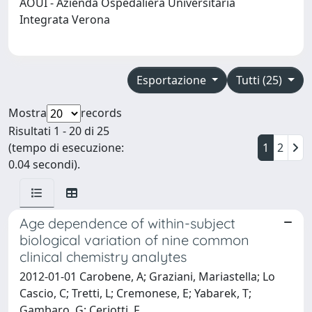
AOUI - Azienda Ospedaliera Universitaria
Integrata Verona
Esportazione
Tutti (25)
Mostra
records
Risultati 1 - 20 di 25
(tempo di esecuzione:
1
2
0.04 secondi).
Age dependence of within-subject
biological variation of nine common
clinical chemistry analytes
2012-01-01 Carobene, A; Graziani, Mariastella; Lo
Cascio, C; Tretti, L; Cremonese, E; Yabarek, T;
Gambaro, G; Ceriotti, F.