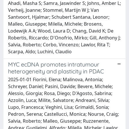
Ahadi, Masha S; Samra, Jaswinder S; Johns, Amber L;
Verheij, Joanne; Stommel, Martijn W J; Van
Santvoort, Hjalmar; Schubert Santana, Leonor;
Malleo, Giuseppe; Milella, Michele; Brosens,
Lodewijk A A; Wood, Laura D; Chang, David K; De
Robertis, Riccardo; D'Onofrio, Mirko; Gill, Anthony J;
Salvia, Roberto; Corbo, Vincenzo; Lawlor, Rita T;
Scarpa, Aldo; Luchini, Claudio
MYC ecDNA promotes intratumour
heterogeneity and plasticity in PDAC
2025-01-01 Fiorini, Elena; Malinova, Antonia;
Schreyer, Daniel; Pasini, Davide; Bevere, Michele;
Alessio, Giorgia; Rosa, Diego; D'Agosto, Sabrina;
Azzolin, Luca; Milite, Salvatore; Andreani, Silvia;
Lupo, Francesca; Veghini, Lisa; Grimaldi, Sonia;
Pedron, Serena; Castellucci, Monica; Nourse, Craig;
Salvia, Roberto; Malleo, Giuseppe; Ruzzenente,
Andrea; Guglielmi, Alfredo; Milella, Michele; Lawlor,