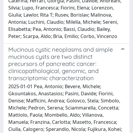
Caterina; Ferrari, Giorgia; Pasini, Davide; Andreani,
Silvia; Lupo, Francesca; Fiorini, Elena; Lorenzon,
Giulia; Lawlor, Rita T; Rusev, Borislav; Malinova,
Antonia; Luchini, Claudio; Milella, Michele; Sereni,
Elisabetta; Pea, Antonio; Bassi, Claudio; Bailey,
Peter; Scarpa, Aldo; Bria, Emilio; Corbo, Vincenzo
Mucinous cystic neoplasms and simple
mucinous cysts are two distinct
precursors of pancreatic cancer:
clinicopathological, genomic, and
transcriptomic characterization
2025-01-01 Pea, Antonio; Bevere, Michele;
Gkountakos, Anastasios; Pasini, Davide; Fiorini,
Denise; Mafficini, Andrea; Golovco, Stela; Simbolo,
Michele; Pedron, Serena; Sciammarella, Concetta;
Mattiolo, Paola; Mombello, Aldo; Villanova,
Manuela; Franzina, Carlotta; Masetto, Francesca;
Ciulla, Calogero; Sperandio, Nicola; Fujikura, Kohei;