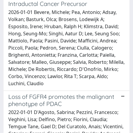
Intraductal Cancer Precursor
2026-01-01 Bevere, Michele; Pea, Antonio; Adsay,
Volkan; Basturk, Olca; Brosens, Lodewijk A;
Esposito, Irene; Hruban, Ralph H; Klimstra, David;
Hong, Seung-Mo; Singhi, Aatur D; Lee, Seung Soo;
Mattiolo, Paola; Pasini, Davide; Mafficini, Andrea;
Piccoli, Paola; Pedron, Serena; Ciulla, Calogero;
Brighenti, Antonietta; Franzina, Carlotta; Paiella,
Salvatore; Malleo, Giuseppe; Salvia, Roberto; Milella,
Michele; De Robertis, Riccardo; D'Onofrio, Mirko;
Corbo, Vincenzo; Lawlor, Rita T; Scarpa, Aldo;
Luchini, Claudio
Loss of FGFR4 promotes the malignant
phenotype of PDAC
2022-01-01 D'Agosto, Sabrina; Pezzini, Francesco;
Veghini, Lisa; Delfino, Pietro; Fiorini, Claudia;
Temgue Tane, Gael D; Del Curatolo, Anais; Vicentini,