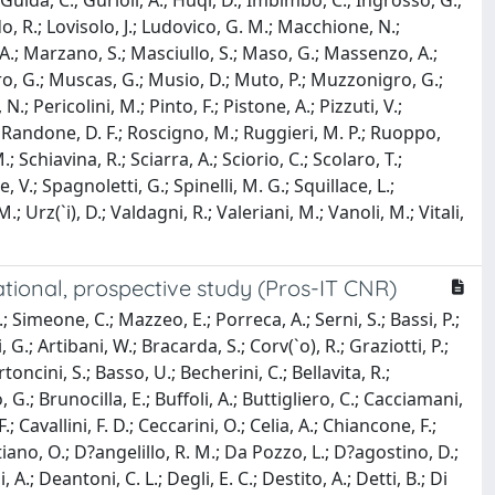
 Guida, C.; Gurioli, A.; Huqi, D.; Imbimbo, C.; Ingrosso, G.;
ardo, R.; Lovisolo, J.; Ludovico, G. M.; Macchione, N.;
, A.; Marzano, S.; Masciullo, S.; Maso, G.; Massenzo, A.;
ro, G.; Muscas, G.; Musio, D.; Muto, P.; Muzzonigro, G.;
; Pericolini, M.; Pinto, F.; Pistone, A.; Pizzuti, V.;
A.; Randone, D. F.; Roscigno, M.; Ruggieri, M. P.; Ruoppo,
; Schiavina, R.; Sciarra, A.; Sciorio, C.; Scolaro, T.;
, V.; Spagnoletti, G.; Spinelli, M. G.; Squillace, L.;
.; Urz(`i), D.; Valdagni, R.; Valeriani, M.; Vanoli, M.; Vitali,
vational, prospective study (Pros-IT CNR)
; Simeone, C.; Mazzeo, E.; Porreca, A.; Serni, S.; Bassi, P.;
 G.; Artibani, W.; Bracarda, S.; Corv(`o), R.; Graziotti, P.;
rtoncini, S.; Basso, U.; Becherini, C.; Bellavita, R.;
 G.; Brunocilla, E.; Buffoli, A.; Buttigliero, C.; Cacciamani,
; Cavallini, F. D.; Ceccarini, O.; Celia, A.; Chiancone, F.;
ristiano, O.; D?angelillo, R. M.; Da Pozzo, L.; D?agostino, D.;
A.; Deantoni, C. L.; Degli, E. C.; Destito, A.; Detti, B.; Di