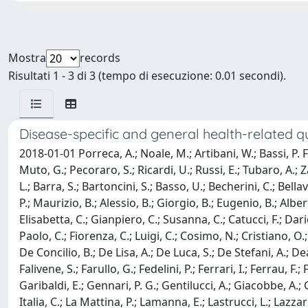
Mostra
records
Risultati 1 - 3 di 3 (tempo di esecuzione: 0.01 secondi).
Disease-specific and general health-related qu
2018-01-01 Porreca, A.; Noale, M.; Artibani, W.; Bassi, P. F.
Muto, G.; Pecoraro, S.; Ricardi, U.; Russi, E.; Tubaro, A.; Za
L.; Barra, S.; Bartoncini, S.; Basso, U.; Becherini, C.; Bella
P.; Maurizio, B.; Alessio, B.; Giorgio, B.; Eugenio, B.; Alb
Elisabetta, C.; Gianpiero, C.; Susanna, C.; Catucci, F.; Dari
Paolo, C.; Fiorenza, C.; Luigi, C.; Cosimo, N.; Cristiano, O
De Concilio, B.; De Lisa, A.; De Luca, S.; De Stefani, A.; Dean
Falivene, S.; Farullo, G.; Fedelini, P.; Ferrari, I.; Ferrau, F
Garibaldi, E.; Gennari, P. G.; Gentilucci, A.; Giacobbe, A.; G
Italia, C.; La Mattina, P.; Lamanna, E.; Lastrucci, L.; Lazzari