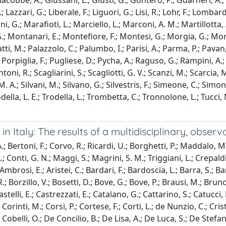
iacobbe, A.; Giussani, L.; Giusti, G.; Gontero, P.; Guarneri, A.;
L.; Lazzari, G.; Liberale, F.; Liguori, G.; Lisi, R.; Lohr, F.; Lomb
i, G.; Marafioti, L.; Marciello, L.; Marconi, A. M.; Martillotta
G.; Montanari, E.; Montefiore, F.; Montesi, G.; Morgia, G.; Mo
, M.; Palazzolo, C.; Palumbo, I.; Parisi, A.; Parma, P.; Pavan, N.
B.; Porpiglia, F.; Pugliese, D.; Pycha, A.; Raguso, G.; Rampini, 
ni, R.; Scagliarini, S.; Scagliotti, G. V.; Scanzi, M.; Scarcia, M.
. A.; Silvani, M.; Silvano, G.; Silvestris, F.; Simeone, C.; Simone
odella, L. E.; Trodella, L.; Trombetta, C.; Tronnolone, L.; Tucci, M
n Italy: The results of a multidisciplinary, obser
; Bertoni, F.; Corvo, R.; Ricardi, U.; Borghetti, P.; Maddalo, M.
 Conti, G. N.; Maggi, S.; Magrini, S. M.; Triggiani, L.; Crepaldi,
Ambrosi, E.; Aristei, C.; Bardari, F.; Bardoscia, L.; Barra, S.; Ba
 Borzillo, V.; Bosetti, D.; Bove, G.; Bove, P.; Brausi, M.; Bruno,
telli, E.; Castrezzati, E.; Catalano, G.; Cattarino, S.; Catucci, F.
.; Corinti, M.; Corsi, P.; Cortese, F.; Corti, L.; de Nunzio, C.; C
belli, O.; De Concilio, B.; De Lisa, A.; De Luca, S.; De Stefani, 