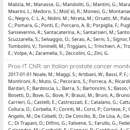
Malizia, M.; Manasse, G.; Mandoliti, G.; Mantini, G.; Maraf
Mearini, L.; Medoro, S.; Mol(`e), R.; Monesi, G.; Montana
G.; Negro, C. L. A.; Nidini, M.; Ntreta, M.; Orsatti, M.; Palaz
C.; Pomara, G.; Ponti, E.; Porcaro, A. B.; Porpiglia, F.; Pu
Sanseverino, R.; Santacaterina, A.; Santarsieri, M.; Santoni, 
Scuzzarella, S.; Selvaggio, O.; Serao, A.; Serni, S.; Signor, M
Tombolini, V.; Toninelli, M.; Triggiani, L.; Trinchieri, A.; Tr
E.; Volpe, A.; Zaramella, S.; Zeccolini, G.; Zini, G.
Pros-IT CNR: an Italian prostate cancer monit
2017-01-01 Noale, M.; Maggi, S.; Artibani, W.; Bassi, P. F.; B
Montironi, R.; Muto, G.; Pecoraro, S.; Porreca, A.; Ricardi, U
Bardari, F.; Bardoscia, L.; Barra, S.; Bartoncini, S.; Basso, 
Bosetti, D.; Bove, G.; Bove, P.; Brausi, M.; Bruni, A.; Bruno
Carrieri, G.; Castelli, E.; Castrezzati, E.; Catalano, G.; Catta
Collura, D.; Corbella, F.; Corinti, M.; Corsi, P.; Cortese, F
Angelis, M.; De Cobelli, O.; De Concilio, B.; De Lisa, A.; De 
C.; Di Trapani, D.; Difino, G.; Falivene, S.; Farullo, G.; Fedel