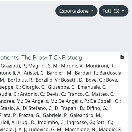
Esportazione
Tutti (3)
patients: The Pros-IT CNR study
 Graziotti, P.; Magrini, S. M.; Mirone, V.; Montironi, R.;
onelli, A.; Aristei, C.; Barbieri, M.; Bardari, F.; Bardoscia,
M.; Bortolus, R.; Borzillo, V.; Bosetti, D.; Bove, G.; Bove,
iuseppe, C.; Giorgio, C.; Giuseppe, C.; Emanuele, C.;
audia, C.; Antonio, C.; Devis, C.; Franco, C.; Matteo, C.;
Dandrea, M.; De Angelis, M.; De Angelis, P.; De Cobelli, O.;
 Stasio, A.; Di Stefano, C.; Di Trapani, D.; Difino, G.;
; Frata, P.; Frezza, G.; Gabriele, P.; Galeandro, M.;
ioli, A.; Huqi, D.; Imbimbo, C.; Ingrosso, G.; Iotti, C.;
Lovisolo, J. A. J.; Ludovico, G. M.; Macchione, N.; Maggio, F.;