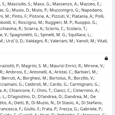
, S.; Masciullo, S.; Maso, G.; Massenzo, A.; Mazzeo, E.;
cas, G.; Musio, D.; Muto, P.; Muzzonigro, G.; Napodano,
 M.; Pinto, F.; Pistone, A.; Pizzuti, V.; Platania, A.; Polli,
Roboldi, V.; Roscigno, M.; Ruggieri, M. P.; Ruoppo, G.;
hiavina, R.; Sciarra, A.; Sciorio, C.; Scolaro, T.;
, V.; Spagnoletti, G.; Spinelli, M. G.; Squillace, L.;
.; Urz(`i), D.; Valdagni, R.; Valeriani, M.; Vanoli, M.; Vitali,
raziotti, P.; Magrini, S. M.; Maurizi Enrici, R.; Mirone, V.;
.; Ambrosi, E.; Antonelli, A.; Aristei, C.; Barbieri, M.;
 Berruti, A.; Borghesi, M.; Bortolus, R.; Borzillo, V.;
Cacciamani, G.; Caldiroli, M.; Cardo, G.; Carmignani, G.;
a, A.; Chiancone, F.; Chini, T.; Cianci, C.; Cisternino, A.;
ozzo, L.; D?agostino, D.; D?andrea, D.; Dandrea, M.; De
ito, A.; Detti, B.; Di Muzio, N.; Di Stasio, A.; Di Stefano,
rancesca, F.; Giulio, F.; Frata, P.; Frezza, G.; Gabriele, P.;