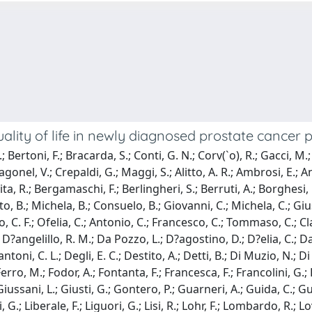
ality of life in newly diagnosed prostate cancer 
; Bertoni, F.; Bracarda, S.; Conti, G. N.; Corv(`o), R.; Gacci, M.;
gonel, V.; Crepaldi, G.; Maggi, S.; Alitto, A. R.; Ambrosi, E.; Ant
vita, R.; Bergamaschi, F.; Berlingheri, S.; Berruti, A.; Borghesi, 
erto, B.; Michela, B.; Consuelo, B.; Giovanni, C.; Michela, C.; G
o, C. F.; Ofelia, C.; Antonio, C.; Francesco, C.; Tommaso, C.; Cl
.; D?angelillo, R. M.; Da Pozzo, L.; D?agostino, D.; D?elia, C.; 
toni, C. L.; Degli, E. C.; Destito, A.; Detti, B.; Di Muzio, N.; Di
.; Ferro, M.; Fodor, A.; Fontanta, F.; Francesca, F.; Francolini, G.
iussani, L.; Giusti, G.; Gontero, P.; Guarneri, A.; Guida, C.; Gur
, G.; Liberale, F.; Liguori, G.; Lisi, R.; Lohr, F.; Lombardo, R.; 