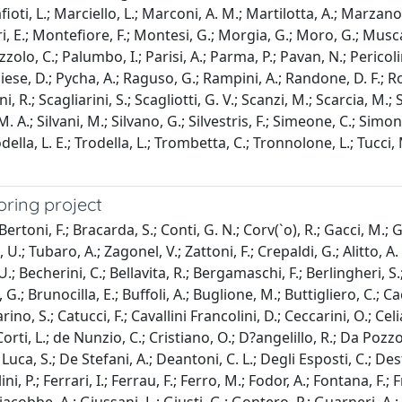
ioti, L.; Marciello, L.; Marconi, A. M.; Martilotta, A.; Marzano
ri, E.; Montefiore, F.; Montesi, G.; Morgia, G.; Moro, G.; Mus
zolo, C.; Palumbo, I.; Parisi, A.; Parma, P.; Pavan, N.; Pericolini,
gliese, D.; Pycha, A.; Raguso, G.; Rampini, A.; Randone, D. F.; 
R.; Scagliarini, S.; Scagliotti, G. V.; Scanzi, M.; Scarcia, M.; Sc
. A.; Silvani, M.; Silvano, G.; Silvestris, F.; Simeone, C.; Simone
odella, L. E.; Trodella, L.; Trombetta, C.; Tronnolone, L.; Tucci, M
oring project
ertoni, F.; Bracarda, S.; Conti, G. N.; Corv(`o), R.; Gacci, M.; G
.; Tubaro, A.; Zagonel, V.; Zattoni, F.; Crepaldi, G.; Alitto, A. R
U.; Becherini, C.; Bellavita, R.; Bergamaschi, F.; Berlingheri, S.;
, G.; Brunocilla, E.; Buffoli, A.; Buglione, M.; Buttigliero, C.; 
rino, S.; Catucci, F.; Cavallini Francolini, D.; Ceccarini, O.; Celi
.; Corti, L.; de Nunzio, C.; Cristiano, O.; D?angelillo, R.; Da P
Luca, S.; De Stefani, A.; Deantoni, C. L.; Degli Esposti, C.; Dest
ini, P.; Ferrari, I.; Ferrau, F.; Ferro, M.; Fodor, A.; Fontana, F.; F