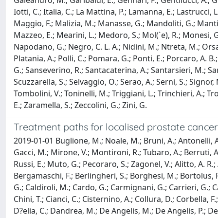
Galeandro, M.; Garibaldi, E.; Gennari, P.; Gentilucci, A.; G
Iotti, C.; Italia, C.; La Mattina, P.; Lamanna, E.; Lastrucci, 
Maggio, F.; Malizia, M.; Manasse, G.; Mandoliti, G.; Mantin
Mazzeo, E.; Mearini, L.; Medoro, S.; Mol(`e), R.; Monesi, 
Napodano, G.; Negro, C. L. A.; Nidini, M.; Ntreta, M.; Orsatti
Platania, A.; Polli, C.; Pomara, G.; Ponti, E.; Porcaro, A. 
G.; Sanseverino, R.; Santacaterina, A.; Santarsieri, M.; Santo
Scuzzarella, S.; Selvaggio, O.; Serao, A.; Serni, S.; Signor, M
Tombolini, V.; Toninelli, M.; Triggiani, L.; Trinchieri, A.; Tr
E.; Zaramella, S.; Zeccolini, G.; Zini, G.
Treatment paths for localised prostate cancer i
2019-01-01 Buglione, M.; Noale, M.; Bruni, A.; Antonelli, A.
Gacci, M.; Mirone, V.; Montironi, R.; Tubaro, A.; Berruti, A.;
Russi, E.; Muto, G.; Pecoraro, S.; Zagonel, V.; Alitto, A. R.; 
Bergamaschi, F.; Berlingheri, S.; Borghesi, M.; Bortolus, R.;
G.; Caldiroli, M.; Cardo, G.; Carmignani, G.; Carrieri, G.; Cas
Chini, T.; Cianci, C.; Cisternino, A.; Collura, D.; Corbella, F
D?elia, C.; Dandrea, M.; De Angelis, M.; De Angelis, P.; De Co