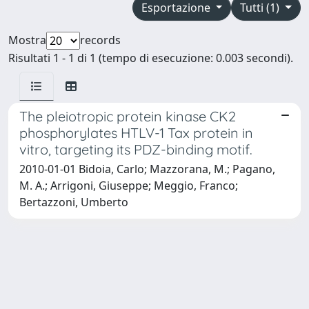
Esportazione
Tutti (1)
Mostra
records
Risultati 1 - 1 di 1 (tempo di esecuzione: 0.003 secondi).
The pleiotropic protein kinase CK2
phosphorylates HTLV-1 Tax protein in
vitro, targeting its PDZ-binding motif.
2010-01-01 Bidoia, Carlo; Mazzorana, M.; Pagano,
M. A.; Arrigoni, Giuseppe; Meggio, Franco;
Bertazzoni, Umberto