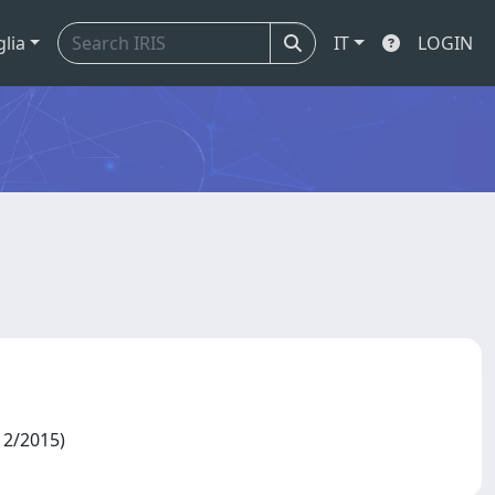
glia
IT
LOGIN
/12/2015)