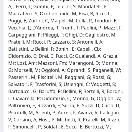
A, ; Ferri, L; Gombi, F; Leurini, S; Mandatelli, E;
Maccaferri, S; Oroboncoide, M; Pisa, B; Ricci, C;
Poggi, E; Zurlini, C; Malpeli, M; Colla, R; Teodori, E;
Vecchia, L; D'Andrea, R; Trenti, T; Paolini, P; Mazzi, F;
Carpeggiani, P; Pileggi, F; Ghigi, D; Gagliostro, M;
Pratelli, M; Rucci, P; Lazzaro, S; Antonelli, A;
Battistini, L; Bellini, F; Bonini, E; Capelli, Cb;
Didomizio, C; Drei, C; Fucci, G; Gualandi, A; Grazia,
Mr; Losi, Am; Mazzoni, Fm; Marangoni, D; Monna,
G; Morselli, M; Oggioni, A; Oprandi, S; Paganelli, W;
Passerini, M; Piscitelli, M; Reggiani, G; Rossi, G;
Salvatori, F; Trasforini, S; Uslenghi, C; Veggetti, S;
Bartolucci, G; Baruffa, R; Bellini, F; Bertelli, R; Borghi,
L; Ciavarella, P; Didomizio, C; Monna, G; Oggioni, A;
Paltrinieri, E; Rizzardi, F; Serra, P; Suzzi, D; Carlo, U;
Piscitelli, M; Arienti, P; Aureli, F; Avanzi, R; Callegari,
V; Corsino, A; Host, P; Michetti, R; Pratelli, M; Rizzo,
F; Simoncelli, P; Soldati, E; Succi, E; Bertozzi, M;