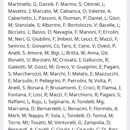
Martinello, G; Dassiè, F; Marino, S; Cibiniel, L;
Masetto, I; Marcato, M; Cabianca, O; Valente, A;
Caberlotto, L; Passoni, A; Flumian, P; Daniel, L; Gion,
M; Stanziale, S; Alborino, F; Bortolozzo, V; Bacelle, L;
Bicciato, L; Basso, D; Navaglia, F; Manoni, F; Ercolin,
M; Neri, G; Giubilini, F; Imbesi, M; Leuci, E; Mazzi, F;
Semrov, E; Giovanni, Cs; Taro, E; Ceno, V; Ovest, P;
Anelli, S; Amore, M; Bigi, L; Britta, W; Anna, Gb;
Bonatti, U; Borziani, M; Crosato, I; Galluccio, R;
Galeotti, M; Gozzi, M; Greco, V; Guagnini, E; Pagani,
S; Maccherozzi, M; Marchi, F; Melato, E; Mazzucchi,
E; Marzullo, F; Pellegrini, P; Petrolini, N; Volta, P;
Anelli, S; Bonara, F; Brusamonti, E; Croci, R; Flamia, I;
Fontana, F; Losi, R; Mazzi, F; Marchioro, R; Pagani, S;
Raffaini, L; Ruju, L; Saginario, A; Tondelli, Mg;
Marrama, D; Bernardelli, L; Bonacini, F; Florindo, A;
Merli, M; Nappo, P; Sola, L; Tondelli, O; Tonna, M;
Torre, Mt; Tosatti, M; Venturelli, G; Zampolla, D;
Bernardi, A; Cavalli, C; Cigala, L; Ciraudo, C; Di, Bari;