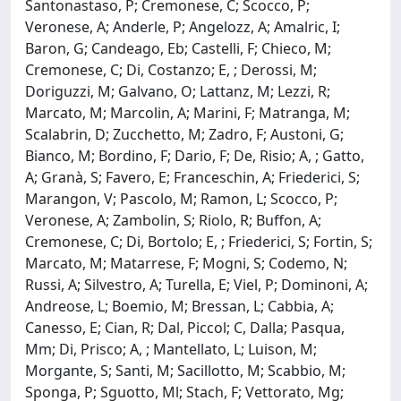
Santonastaso, P; Cremonese, C; Scocco, P;
Veronese, A; Anderle, P; Angelozz, A; Amalric, I;
Baron, G; Candeago, Eb; Castelli, F; Chieco, M;
Cremonese, C; Di, Costanzo; E, ; Derossi, M;
Doriguzzi, M; Galvano, O; Lattanz, M; Lezzi, R;
Marcato, M; Marcolin, A; Marini, F; Matranga, M;
Scalabrin, D; Zucchetto, M; Zadro, F; Austoni, G;
Bianco, M; Bordino, F; Dario, F; De, Risio; A, ; Gatto,
A; Granà, S; Favero, E; Franceschin, A; Friederici, S;
Marangon, V; Pascolo, M; Ramon, L; Scocco, P;
Veronese, A; Zambolin, S; Riolo, R; Buffon, A;
Cremonese, C; Di, Bortolo; E, ; Friederici, S; Fortin, S;
Marcato, M; Matarrese, F; Mogni, S; Codemo, N;
Russi, A; Silvestro, A; Turella, E; Viel, P; Dominoni, A;
Andreose, L; Boemio, M; Bressan, L; Cabbia, A;
Canesso, E; Cian, R; Dal, Piccol; C, Dalla; Pasqua,
Mm; Di, Prisco; A, ; Mantellato, L; Luison, M;
Morgante, S; Santi, M; Sacillotto, M; Scabbio, M;
Sponga, P; Sguotto, Ml; Stach, F; Vettorato, Mg;