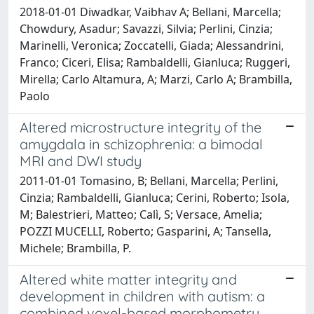
2018-01-01 Diwadkar, Vaibhav A; Bellani, Marcella;
Chowdury, Asadur; Savazzi, Silvia; Perlini, Cinzia;
Marinelli, Veronica; Zoccatelli, Giada; Alessandrini,
Franco; Ciceri, Elisa; Rambaldelli, Gianluca; Ruggeri,
Mirella; Carlo Altamura, A; Marzi, Carlo A; Brambilla,
Paolo
Altered microstructure integrity of the
amygdala in schizophrenia: a bimodal
MRI and DWI study
2011-01-01 Tomasino, B; Bellani, Marcella; Perlini,
Cinzia; Rambaldelli, Gianluca; Cerini, Roberto; Isola,
M; Balestrieri, Matteo; Calì, S; Versace, Amelia;
POZZI MUCELLI, Roberto; Gasparini, A; Tansella,
Michele; Brambilla, P.
Altered white matter integrity and
development in children with autism: a
combined voxel-based morphometry