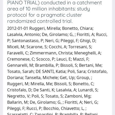
PIANO TRIAL) conducted in a catchment
area of 10 million inhabitants: study
protocol for a pragmatic cluster
randomized controlled trial.
2012-01-01 Ruggeri, Mirella; Bonetto, Chiara;
Lasalvia, Antonio; De, Girolamo; G, ; Fioritti, A; Rucci,
P; Santonastaso, P; Neri, G; Pileggi, F; Ghigi, D;
Miceli, M; Scarone, S; Cocchi, A; Torresani, S;
Faravelli, C; Zimmermann, Christa; Meneghelli, A;
Cremonese, C; Scocco, P; Leuci, E; Mazzi, F;
Gennarelli, M; Brambilla, P; Bissoli, S; Bertani, Me;
Tosato, Sarah; DE SANTI, Katia; Poli, Sara; Cristofalo,
Doriana; Tansella, Michele; Get, Up; Group, ;
Ruggeri, M; Mirella, Me; Bissoli, S; Bonetto, C;
Cristofalo, D; De Santi, K; Lasalvia, A; Lunardi, S;
Negretto, V; Poli, S; Tosato, S; Zamboni, Mg;
Ballarin, M; De, Girolamo; G, ; Fioritti, A; Neri, G;
Pileggi, F; Rucci, P; Bocchio, Chiavetto; L, ;
Scasselatti, C; Zanardini, R; Brambilla, P; Bellani,