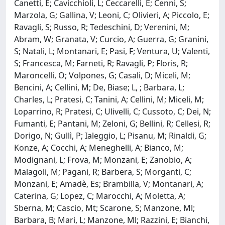
Canetti, E; Cavicchioli, L; Ceccarelli, E; Cenni, S;
Marzola, G; Gallina, V; Leoni, C; Olivieri, A; Piccolo, E;
Ravagli, S; Russo, R; Tedeschini, D; Verenini, M;
Abram, W; Granata, V; Curcio, A; Guerra, G; Granini,
S; Natali, L; Montanari, E; Pasi, F; Ventura, U; Valenti,
S; Francesca, M; Farneti, R; Ravagli, P; Floris, R;
Maroncelli, O; Volpones, G; Casali, D; Miceli, M;
Bencini, A; Cellini, M; De, Biase; L, ; Barbara, L;
Charles, L; Pratesi, C; Tanini, A; Cellini, M; Miceli, M;
Loparrino, R; Pratesi, C; Ulivelli, C; Cussoto, C; Dei, N;
Fumanti, E; Pantani, M; Zeloni, G; Bellini, R; Cellesi, R;
Dorigo, N; Gullì, P; Ialeggio, L; Pisanu, M; Rinaldi, G;
Konze, A; Cocchi, A; Meneghelli, A; Bianco, M;
Modignani, L; Frova, M; Monzani, E; Zanobio, A;
Malagoli, M; Pagani, R; Barbera, S; Morganti, C;
Monzani, E; Amadè, Es; Brambilla, V; Montanari, A;
Caterina, G; Lopez, C; Marocchi, A; Moletta, A;
Sberna, M; Cascio, Mt; Scarone, S; Manzone, Ml;
Barbara, B; Mari, L; Manzone, Ml; Razzini, E; Bianchi,