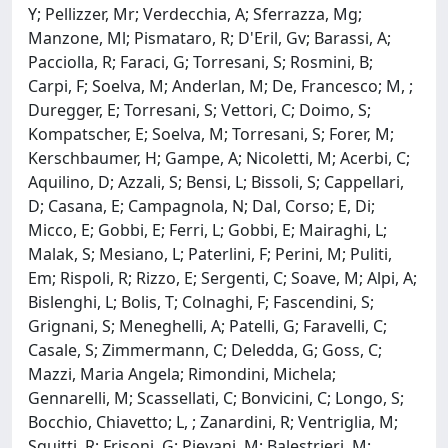
Y; Pellizzer, Mr; Verdecchia, A; Sferrazza, Mg;
Manzone, Ml; Pismataro, R; D'Eril, Gv; Barassi, A;
Pacciolla, R; Faraci, G; Torresani, S; Rosmini, B;
Carpi, F; Soelva, M; Anderlan, M; De, Francesco; M, ;
Duregger, E; Torresani, S; Vettori, C; Doimo, S;
Kompatscher, E; Soelva, M; Torresani, S; Forer, M;
Kerschbaumer, H; Gampe, A; Nicoletti, M; Acerbi, C;
Aquilino, D; Azzali, S; Bensi, L; Bissoli, S; Cappellari,
D; Casana, E; Campagnola, N; Dal, Corso; E, Di;
Micco, E; Gobbi, E; Ferri, L; Gobbi, E; Mairaghi, L;
Malak, S; Mesiano, L; Paterlini, F; Perini, M; Puliti,
Em; Rispoli, R; Rizzo, E; Sergenti, C; Soave, M; Alpi, A;
Bislenghi, L; Bolis, T; Colnaghi, F; Fascendini, S;
Grignani, S; Meneghelli, A; Patelli, G; Faravelli, C;
Casale, S; Zimmermann, C; Deledda, G; Goss, C;
Mazzi, Maria Angela; Rimondini, Michela;
Gennarelli, M; Scassellati, C; Bonvicini, C; Longo, S;
Bocchio, Chiavetto; L, ; Zanardini, R; Ventriglia, M;
Squitti, R; Frisoni, G; Pievani, M; Balestrieri, M;