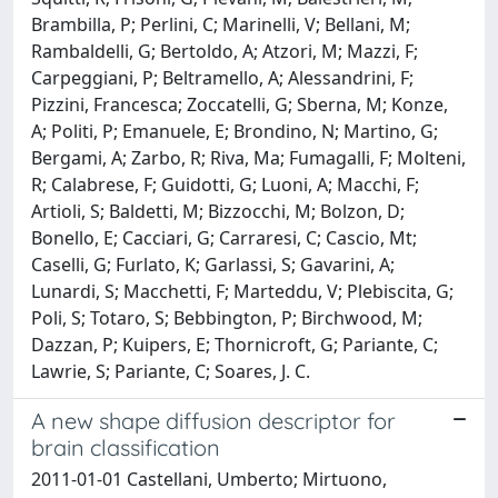
Brambilla, P; Perlini, C; Marinelli, V; Bellani, M;
Rambaldelli, G; Bertoldo, A; Atzori, M; Mazzi, F;
Carpeggiani, P; Beltramello, A; Alessandrini, F;
Pizzini, Francesca; Zoccatelli, G; Sberna, M; Konze,
A; Politi, P; Emanuele, E; Brondino, N; Martino, G;
Bergami, A; Zarbo, R; Riva, Ma; Fumagalli, F; Molteni,
R; Calabrese, F; Guidotti, G; Luoni, A; Macchi, F;
Artioli, S; Baldetti, M; Bizzocchi, M; Bolzon, D;
Bonello, E; Cacciari, G; Carraresi, C; Cascio, Mt;
Caselli, G; Furlato, K; Garlassi, S; Gavarini, A;
Lunardi, S; Macchetti, F; Marteddu, V; Plebiscita, G;
Poli, S; Totaro, S; Bebbington, P; Birchwood, M;
Dazzan, P; Kuipers, E; Thornicroft, G; Pariante, C;
Lawrie, S; Pariante, C; Soares, J. C.
A new shape diffusion descriptor for
brain classification
2011-01-01 Castellani, Umberto; Mirtuono,