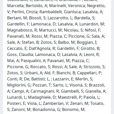
Marcella; Bertoldo, A; Marinelli, Veronica; Negretto,
V; Perlini, Cinzia; Rambaldelli, Gianluca; Lasalvia, A;
Bertani, M; Bissoli, S; Lazzarotto, L; Bardella, S;
Gardellin, F; Lamonaca, D; Lasalvia, A; Lunardon, M;
Magnabosco, R; Martucci, M; Nicolau, S; Nifosì, F;
Pavanati, M; Rossi, M; Piazza, C; Piccione, G; Sala, A;
Sale, A; Stefan, B; Zotos, S; Balbo, M; Boggian, I;
Ceccato, E; Dall'Agnola, R; Gardellin, F; Girotto, B;
Goss, Claudia; Lamonaca, D; Lasalvia, A; Leoni, R;
Mai, A; Pasqualini, A; Pavanati, M; Piazza, C;
Piccione, G; Roccato, S; Rossi, A; Sale, A; Strizzolo, S;
Zotos, S; Urbani, A; Ald, F; Bianchi, B; Cappellari, P;
Conti, R; De, Battisti; L, ; Lazzarin, E; Merlin, S;
Migliorini, G; Pozzan, T; Sarto, L; Visonà, S; Brazzoli,
A; Campi, A; Carmagnani, R; Giambelli, S; Gianella, A;
Lunardi, L; Madaghiele, D; Maestrelli, P; Paiola, L;
Posteri, E; Viola, L; Zamberlan, V; Zenari, M; Tosato,
S; Zanoni, M; Bonadonna, G; Bonomo, M;