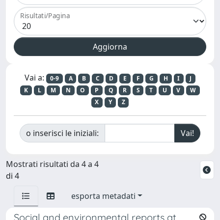
Risultati/Pagina
Vai a:
0-9
A
B
C
D
E
F
G
H
I
J
K
L
M
N
O
P
Q
R
S
T
U
V
W
X
Y
Z
o inserisci le iniziali:
Mostrati risultati da 4 a 4
di 4
esporta metadati
Social and environmental reports at