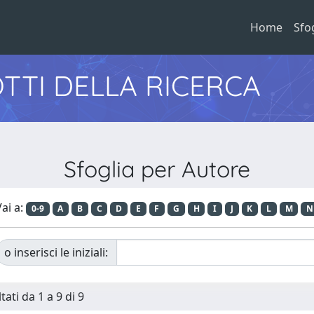
Home
Sfo
TTI DELLA RICERCA
Sfoglia per Autore
ai a:
0-9
A
B
C
D
E
F
G
H
I
J
K
L
M
N
o inserisci le iniziali:
tati da 1 a 9 di 9