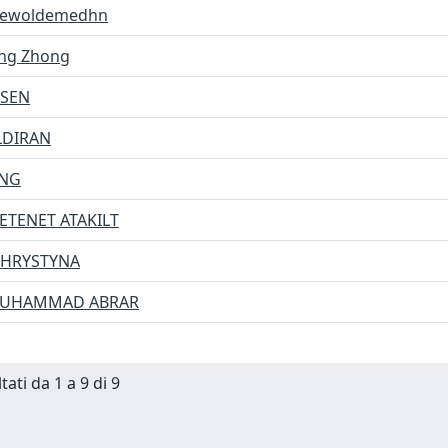
Tewoldemedhn
ng Zhong
HSEN
ILDIRAN
ANG
GETENET ATAKILT
KHRYSTYNA
MUHAMMAD ABRAR
tati da 1 a 9 di 9