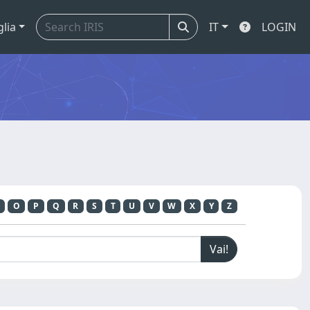
glia
IT
LOGIN
O
P
Q
R
S
T
U
V
W
X
Y
Z