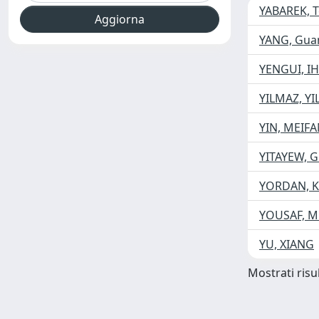
YABAREK, 
YANG, Gua
YENGUI, I
YILMAZ, Y
YIN, MEIF
YITAYEW, 
YORDAN, 
YOUSAF, 
YU, XIANG
Mostrati risul